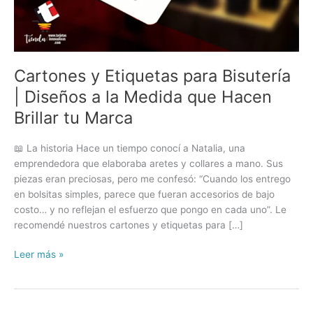
Cartones y Etiquetas para Bisutería
| Diseños a la Medida que Hacen
Brillar tu Marca
📖 La historia Hace un tiempo conocí a Natalia, una
emprendedora que elaboraba aretes y collares a mano. Sus
piezas eran preciosas, pero me confesó: “Cuando los entrego
en bolsitas simples, parece que fueran accesorios de bajo
costo… y no reflejan el esfuerzo que pongo en cada uno”. Le
recomendé nuestros cartones y etiquetas para […]
Cartones
Leer más »
y
Etiquetas
para