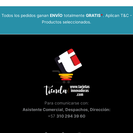
Bisutería
|
Diseños
Todos los pedidos ganan
ENVÍO
totalmente
GRATIS
*
. Aplican T&C -
a
Productos seleccionados.
la
Medida
que
Hacen
Brillar
tu
Marca
Para comunicarse con:
Asistente
Comercial,
Despachos, Dirección:
+57
310 294 39 60