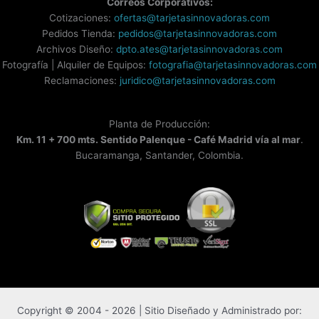
Correos Corporativos:
Cotizaciones:
ofertas@tarjetasinnovadoras.com
Pedidos Tienda:
pedidos@tarjetasinnovadoras.com
Archivos Diseño:
dpto.ates@tarjetasinnovadoras.com
Fotografía | Alquiler de Equipos:
fotografia@tarjetasinnovadoras.com
Reclamaciones:
juridico@tarjetasinnovadoras.com
Planta de Producción:
Km. 11 + 700 mts. Sentido Palenque - Café Madrid vía al mar
.
Bucaramanga, Santander, Colombia.
Copyright © 2004 - 2026 | Sitio Diseñado y Administrado por: