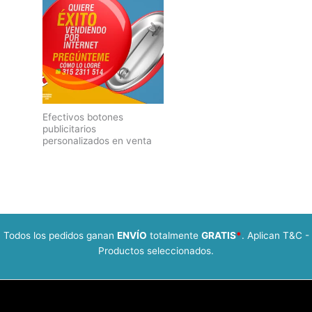
Efectivos botones
publicitarios
personalizados en venta
Todos los pedidos ganan
ENVÍO
totalmente
GRATIS
*
. Aplican T&C -
Productos seleccionados.