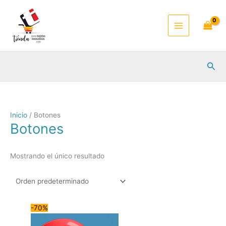
Ir
al
contenido
Busc
Inicio
/ Botones
Botones
Mostrando el único resultado
-70%