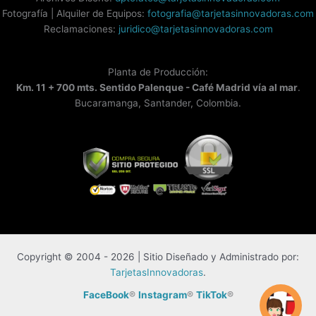
Fotografía | Alquiler de Equipos:
fotografia@tarjetasinnovadoras.com
Reclamaciones:
juridico@tarjetasinnovadoras.com
Planta de Producción:
Km. 11 + 700 mts. Sentido Palenque - Café Madrid vía al mar
.
Bucaramanga, Santander, Colombia.
Copyright © 2004 - 2026 | Sitio Diseñado y Administrado por:
TarjetasInnovadoras
.
FaceBook
®
Instagram
®
TikTok
®