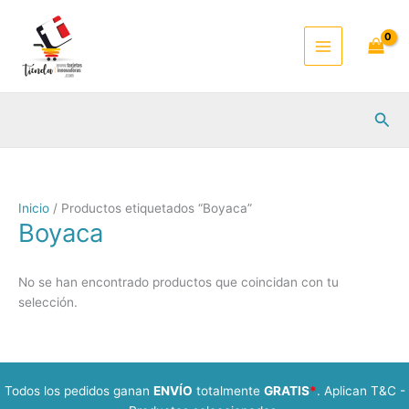
Ir
al
contenido
Busc
Inicio
/ Productos etiquetados “Boyaca”
Boyaca
No se han encontrado productos que coincidan con tu
selección.
Todos los pedidos ganan
ENVÍO
totalmente
GRATIS
*
. Aplican T&C -