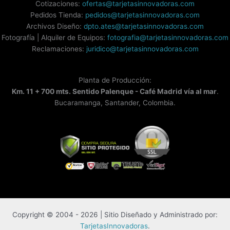
Cotizaciones:
ofertas@tarjetasinnovadoras.com
Pedidos Tienda:
pedidos@tarjetasinnovadoras.com
Archivos Diseño:
dpto.ates@tarjetasinnovadoras.com
Fotografía | Alquiler de Equipos:
fotografia@tarjetasinnovadoras.com
Reclamaciones:
juridico@tarjetasinnovadoras.com
Planta de Producción:
Km. 11 + 700 mts. Sentido Palenque - Café Madrid vía al mar
.
Bucaramanga, Santander, Colombia.
Copyright © 2004 - 2026 | Sitio Diseñado y Administrado por:
TarjetasInnovadoras
.