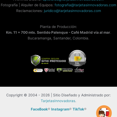
Fotografía | Alquiler de Equipos:
fotografia@tarjetasinnovadoras.com
Reclamaciones:
juridico@tarjetasinnovadoras.com
Planta de Producción:
Km. 11 + 700 mts. Sentido Palenque - Café Madrid vía al mar
.
Bucaramanga, Santander, Colombia.
Copyright © 2004 - 2026 | Sitio Diseñado y Administrado por:
TarjetasInnovadoras
.
FaceBook
®
Instagram
®
TikTok
®