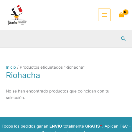
Ir
al
contenido
Busc
Inicio
/ Productos etiquetados “Riohacha”
Riohacha
No se han encontrado productos que coincidan con tu
selección.
Todos los pedidos ganan
ENVÍO
totalmente
GRATIS
*
. Aplican T&C -