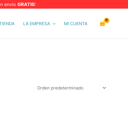
n envío
GRATIS
!
TIENDA
LA EMPRESA
MI CUENTA