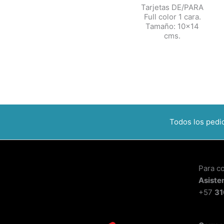
Tarjetas DE/PARA
Full color 1 cara.
Tamaño: 10×14
cms.
Todos los ped
Para c
Asiste
+57
31