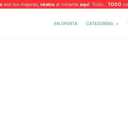
s
son los mejores
, véalos
al instante
aquí
. Todo...
TODO
co
EN OFERTA
CATEGORÍAS