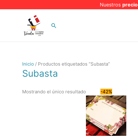
Ir
Nuestros
precio
al
contenido
Buscar
Inicio
/ Productos etiquetados “Subasta”
Subasta
Mostrando el único resultado
-42%