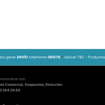
idos ganan
ENVÍO
totalmente
GRATIS
*
. Aplican T&C - Productos
omunicarse con:
nte
Comercial,
Despachos, Dirección:
0 294 39 60