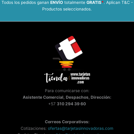
Todos los pedidos ganan
ENVÍO
totalmente
GRATIS
*
. Aplican T&C -
Productos seleccionados.
Para comunicarse con:
Asistente
Comercial,
Despachos, Dirección:
+57
310 294 39 60
Correos Corporativos:
Cotizaciones:
ofertas@tarjetasinnovadoras.com