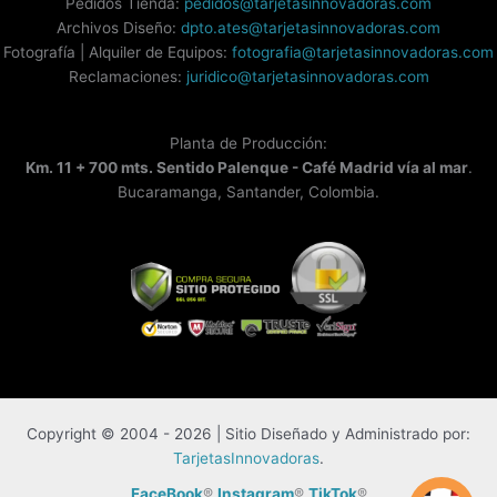
Pedidos Tienda:
pedidos@tarjetasinnovadoras.com
Archivos Diseño:
dpto.ates@tarjetasinnovadoras.com
Fotografía | Alquiler de Equipos:
fotografia@tarjetasinnovadoras.com
Reclamaciones:
juridico@tarjetasinnovadoras.com
Planta de Producción:
Km. 11 + 700 mts. Sentido Palenque - Café Madrid vía al mar
.
Bucaramanga, Santander, Colombia.
Copyright © 2004 - 2026 | Sitio Diseñado y Administrado por:
TarjetasInnovadoras
.
FaceBook
®
Instagram
®
TikTok
®