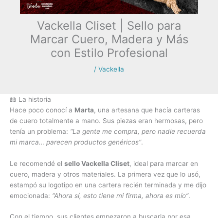
Vackella Cliset | Sello para
Marcar Cuero, Madera y Más
con Estilo Profesional
/
Vackella
📖 La historia
Hace poco conocí a
Marta
, una artesana que hacía carteras
de cuero totalmente a mano. Sus piezas eran hermosas, pero
tenía un problema:
“La gente me compra, pero nadie recuerda
mi marca… parecen productos genéricos”
.
Le recomendé el
sello Vackella Cliset
, ideal para marcar en
cuero, madera y otros materiales. La primera vez que lo usó,
estampó su logotipo en una cartera recién terminada y me dijo
emocionada:
“Ahora sí, esto tiene mi firma, ahora es mío”
.
Con el tiempo, sus clientes empezaron a buscarla por esa