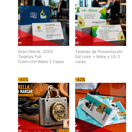
Gran Oferta: 2000
Tarjetas de Presentación
Tarjetas Full
full color + Mate y UV 2
Color+UV+Mate 2 Caras
caras
-44%
-42%