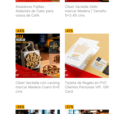
Aisladores Fajillas
Cliset Vackella Sello
Aislantes de Calor para
marcar Madera | Tamaño
vasos de Café
5×3.45 cms
-44%
-41%
Cliset Vackella con cauting
Tarjeta de Regalo en PVC
marcar Madera Cuero 6×6
Clientes Personas VIP. Gift
cms
Card
-39%
-37%