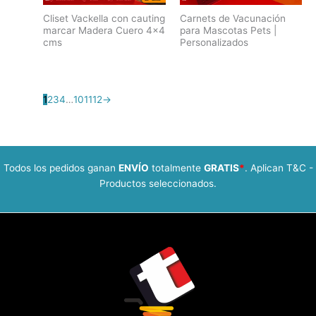
Cliset Vackella con cauting
Carnets de Vacunación
marcar Madera Cuero 4×4
para Mascotas Pets |
cms
Personalizados
1
2
3
4
…
10
11
12
→
Todos los pedidos ganan
ENVÍO
totalmente
GRATIS
*
. Aplican T&C -
Productos seleccionados.