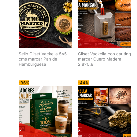
Sello Cliset Vackella 5×5
Cliset Vackella con cauting
cms marcar Pan de
marcar Cuero Madera
Hamburguesa
2.8×0.8
-36%
-44%