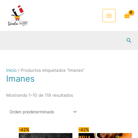
Ir
al
contenido
Busc
Inicio
/ Productos etiquetados “Imanes”
Imanes
Mostrando 1–10 de 119 resultados
-42%
-42%