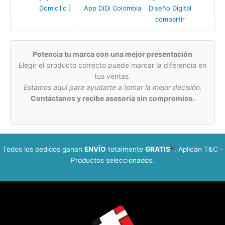
Domicilio |
App DiDi Colombia
Diseño Digital
compartir
Potencia tu marca con una mejor presentación
Elegir el producto correcto puede marcar la diferencia en
tus ventas.
Estamos aquí para ayudarte a tomar la mejor decisión.
Contáctanos y recibe asesoría sin compromiso.
Todos los pedidos ganan
ENVÍO
totalmente
GRATIS
*
. Aplican T&C -
Productos seleccionados.