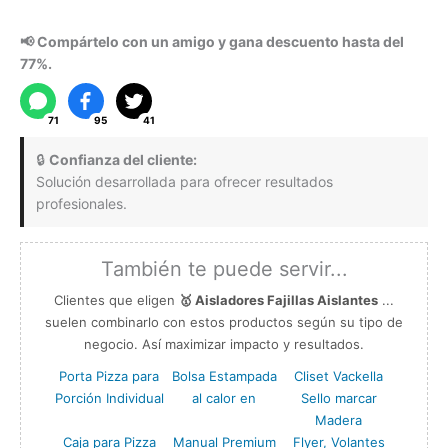
de
Calor
📢 Compártelo con un amigo y gana descuento hasta del
para
77%.
vasos
de
71
95
41
Café
cantidad
🔒
Confianza del cliente:
Solución desarrollada para ofrecer resultados
profesionales.
También te puede servir...
Clientes que eligen
🥇 Aisladores Fajillas Aislantes
...
suelen combinarlo con estos productos según su tipo de
negocio. Así maximizar impacto y resultados.
Porta Pizza para
Bolsa Estampada
Cliset Vackella
Porción Individual
al calor en
Sello marcar
Madera
Caja para Pizza
Manual Premium
Flyer, Volantes