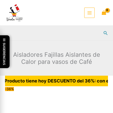
Ir
al
contenido
Busc
☰ SUGERENCIAS
Aisladores Fajillas Aislantes de
Calor para vasos de Café
oducto tiene hoy DESCUENTO del 36%: con envío grati
-36%