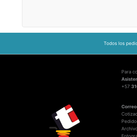
Todos los ped
Para c
Asiste
+57
31
Correo
Cotiza
Pedido
Archiv
Fotogra