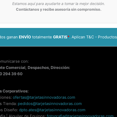
Estamos aquí para ayudarte a tomar la mejor decisión.
Contáctanos y recibe asesoría sin compromiso.
idos ganan
ENVÍO
totalmente
GRATIS
*
. Aplican T&C - Productos
omunicarse con:
nte
Comercial,
Despachos, Dirección:
0 294 39 60
s Corporativos:
ciones:
ofertas@tarjetasinnovadoras.com
s Tienda:
pedidos@tarjetasinnovadoras.com
os Diseño:
dpto.ates@tarjetasinnovadoras.com
fía | Alquiler de Equipos:
fotografia@tarjetasinnovadoras.com