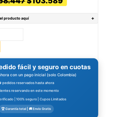
El
El
58.447
$
103.589
precio
precio
original
actual
era:
es:
+
del producto aquí
$158.447.
$103.589.
lombia continental.
o) Aplican TyC.
 4 días promedio. Aplican TyC.
to/Débito o Nequi.
edido fácil y seguro en cuotas
hora con un pago inicial (solo Colombia)
🔄
pedidos reservados hasta ahora
lientes reservando en este momento
verificado | 100% seguro | Cupos Limitados
🏆 Garantía total | 🚚 Envío Gratis