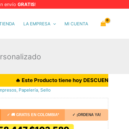
n envío
GRATIS
!
TIENDA
LA EMPRESA
MI CUENTA
rsonalizado
ste Producto tiene hoy DESCUENTO del 35%: con envío
mpresos
,
Papelería
,
Sello
✓ 🚚 GRATIS EN COLOMBIA*
✓ ¡ORDENA YA!