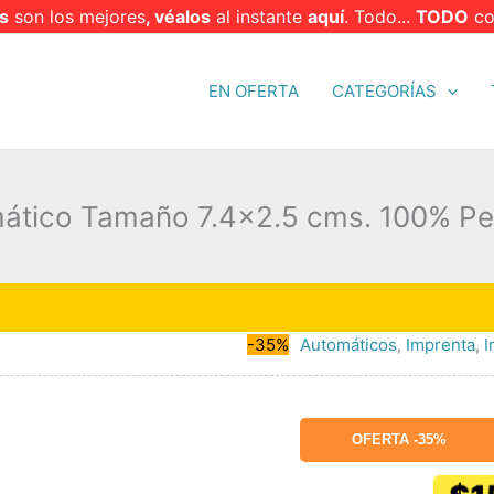
s
son los mejores
, véalos
al instante
aquí
. Todo...
TODO
co
EN OFERTA
CATEGORÍAS
mático Tamaño 7.4×2.5 cms. 100% Pe
🔥 E
-35%
Automáticos
,
Imprenta
,
I
OFERTA -35%