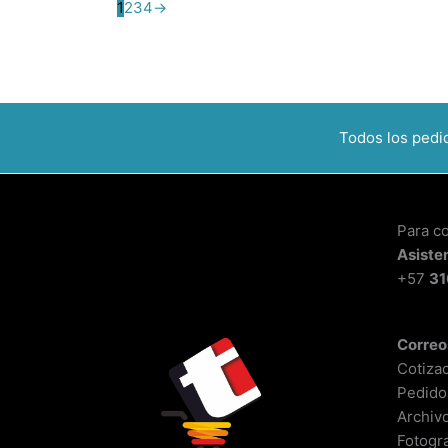
1
2
3
4
→
Todos los ped
Para c
Asiste
+57
31
Correo
Cotiza
Pedido
Archiv
Fotogra