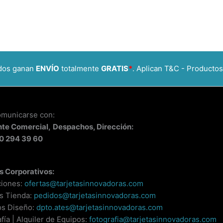
idos ganan
ENVÍO
totalmente
GRATIS
*
. Aplican T&C - Productos
omunicarse con:
nte
Comercial,
Despachos, Dirección:
0 294 39 60
s Corporativos:
ciones:
ofertas@tarjetasinnovadoras.com
s Tienda:
pedidos@tarjetasinnovadoras.com
os Diseño:
dpto.ates@tarjetasinnovadoras.com
fía | Alquiler de Equipos:
fotografia@tarjetasinnovadoras.com