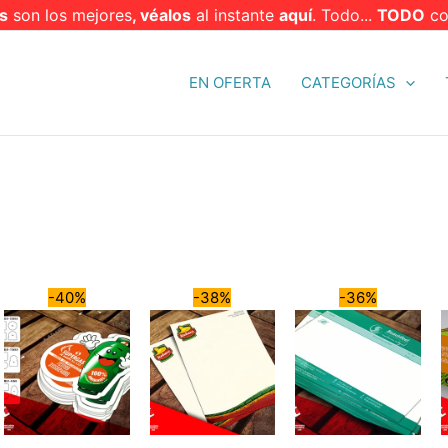
s
son los mejores
, véalos
al instante
aquí
. Todo...
TODO
co
EN OFERTA
CATEGORÍAS
-40%
-38%
-36%