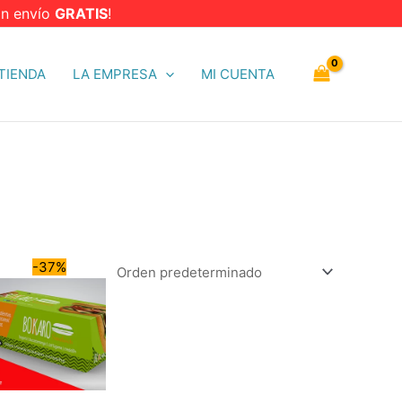
n envío
GRATIS
!
TIENDA
LA EMPRESA
MI CUENTA
-37%