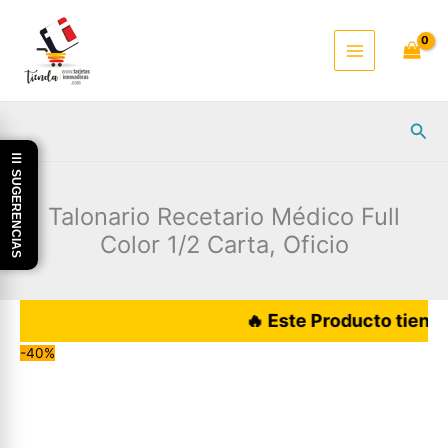
Ir
al
contenido
Busc
☰ SUGERENCIAS
Talonario Recetario Médico Full
Color 1/2 Carta, Oficio
🔥 Este Producto tiene hoy 
-40%