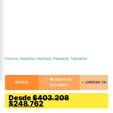
Factura
,
Imprenta
,
Impresos
,
Papelería
,
Talonarios
✓ 🚚 GRATIS EN
OFERTA
✓ ¡ORDENA YA!
COLOMBIA*
Desde
$
403.208
El
El
$
248.762
precio
precio