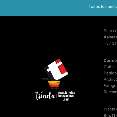
Todos los ped
Para c
Asiste
+57
31
Correo
Cotiza
Pedido
Archiv
Fotogra
Reclam
Planta
Km. 11