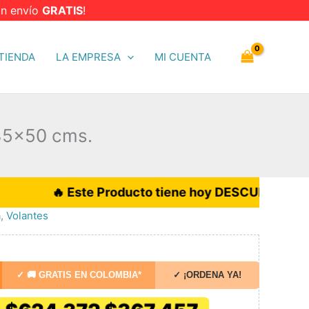
n envío
GRATIS
!
TIENDA
LA EMPRESA
MI CUENTA
 35×50 cms.
 Este Producto tiene hoy DESCUENTO del 42%: con en
a
,
Volantes
✓ 🚚 GRATIS EN COLOMBIA*
✓ ¡ORDENA YA!