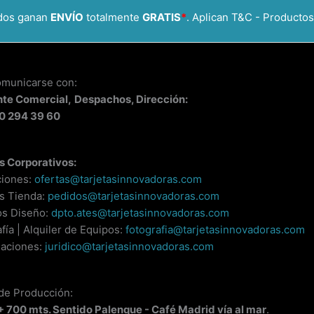
idos ganan
ENVÍO
totalmente
GRATIS
*
. Aplican T&C - Productos
omunicarse con:
nte
Comercial,
Despachos, Dirección:
0 294 39 60
s Corporativos:
ciones:
ofertas@tarjetasinnovadoras.com
s Tienda:
pedidos@tarjetasinnovadoras.com
os Diseño:
dpto.ates@tarjetasinnovadoras.com
fía | Alquiler de Equipos:
fotografia@tarjetasinnovadoras.com
aciones:
juridico@tarjetasinnovadoras.com
 de Producción:
 + 700 mts. Sentido Palenque - Café Madrid vía al mar
.