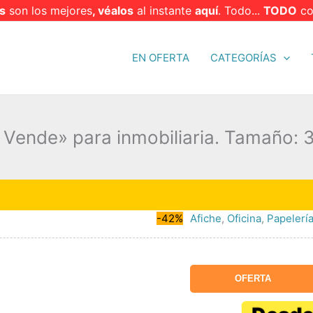
s
son los mejores
, véalos
al instante
aquí
. Todo...
TODO
co
EN OFERTA
CATEGORÍAS
 Vende» para inmobiliaria. Tamaño:

-42%
Afiche
,
Oficina
,
Papelerí
OFERTA