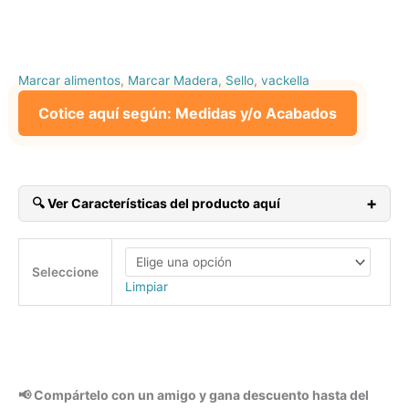
Marcar alimentos
,
Marcar Madera
,
Sello
,
vackella
Cotice aquí según: Medidas y/o Acabados
+
🔍 Ver Características del producto aquí
Envío Gratis a toda Colombia continental.
Diseño Gratis (limitado) Aplican TyC.
Seleccione
Tiempo de Producción: 4 días promedio. Aplican TyC.
Limpiar
Paga con Tarjeta Crédito/Débito o Nequi.
5×3.9
Madera, Cuero, Pan de
Hambuerguesa, Cortes de Carne, Plástico,
Empanadas, Horneables, Alimentos, Cartón, Papel
📢 Compártelo con un amigo y gana descuento hasta del