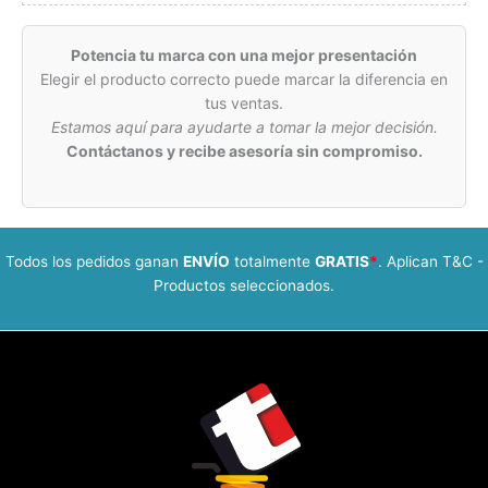
Potencia tu marca con una mejor presentación
Elegir el producto correcto puede marcar la diferencia en
tus ventas.
Estamos aquí para ayudarte a tomar la mejor decisión.
Contáctanos y recibe asesoría sin compromiso.
Todos los pedidos ganan
ENVÍO
totalmente
GRATIS
*
. Aplican T&C -
Productos seleccionados.