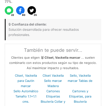
Cerámica, Parafina,
77%.
Horneables, Etc
22
80
35
Video Demostrativo aquí.
🔒
Confianza del cliente:
Solución desarrollada para ofrecer resultados
profesionales.
También te puede servir...
Clientes que eligen
🥇 Cliset, Vackella marcar
... suelen
combinarlo con estos productos según su tipo de negocio.
Así maximizar impacto y resultados.
Cliset, Vackella
Cliset Vackella
Sello, Vackella
para Cautin
Sello marcar
marcar Tablas de
marcar
Madera
Sello Automático
Cartones
Cartones y
Tamaño 1.1×1.1
Etiquetas
Etiquetas, para
cms.
Bisutería Collar y
Bisutería