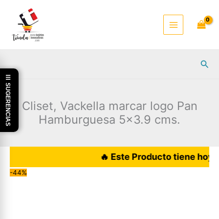
Ir
al
contenido
Busc
☰ SUGERENCIAS
Cliset, Vackella marcar logo Pan
Hamburguesa 5×3.9 cms.
🔥 Este Producto tiene hoy DESC
-44%