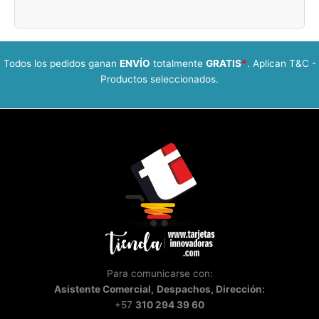
Todos los pedidos ganan
ENVÍO
totalmente
GRATIS
*
. Aplican T&C -
Productos seleccionados.
Para comunicarse con:
Asistente
Comercial,
Despachos, Dirección:
+57
310 294 39 60