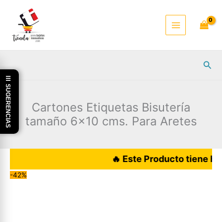
Ir
al
contenido
Busc
☰ SUGERENCIAS
Cartones Etiquetas Bisutería
tamaño 6×10 cms. Para Aretes
🔥 Este Producto tiene hoy DES
-42%