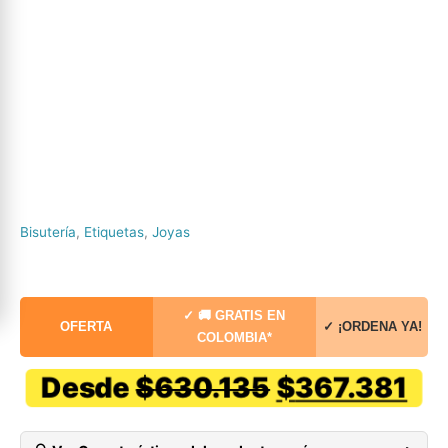
Bisutería
,
Etiquetas
,
Joyas
✓ 🚚 GRATIS EN
OFERTA
✓ ¡ORDENA YA!
COLOMBIA*
El
El
Desde
$
630.135
$
367.381
precio
pr
original
ac