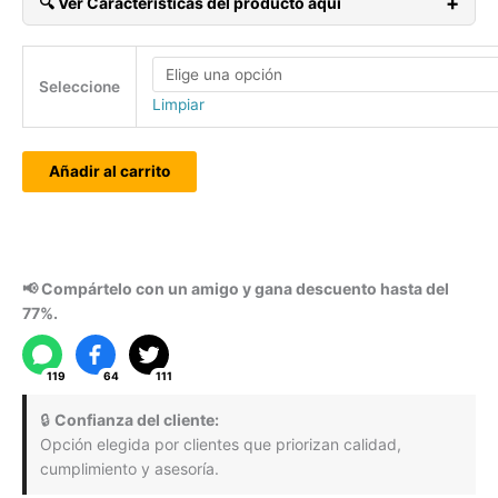
era:
es
+
🔍 Ver Características del producto aquí
$630.135.
$3
Envío Gratis a toda Colombia continental.
Diseño Gratis (limitado) Aplican TyC.
Seleccione
Tiempo de Producción: 4 días promedio. Aplican TyC.
Limpiar
Paga con Tarjeta Crédito/Débito o Nequi.
1.000
🥇
Añadir al carrito
6×10
Cartones
Etiquetas
Bisutería
tamaño
6x10
📢 Compártelo con un amigo y gana descuento hasta del
cms.
77%.
Para
Aretes
119
64
111
cantidad
🔒
Confianza del cliente:
Opción elegida por clientes que priorizan calidad,
cumplimiento y asesoría.