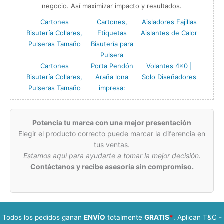
negocio. Así maximizar impacto y resultados.
Cartones
Cartones,
Aisladores Fajillas
Bisutería Collares,
Etiquetas
Aislantes de Calor
Pulseras Tamaño
Bisutería para
Pulsera
Cartones
Porta Pendón
Volantes 4×0 |
Bisutería Collares,
Araña lona
Solo Diseñadores
Pulseras Tamaño
impresa:
Potencia tu marca con una mejor presentación
Elegir el producto correcto puede marcar la diferencia en
tus ventas.
Estamos aquí para ayudarte a tomar la mejor decisión.
Contáctanos y recibe asesoría sin compromiso.
Todos los pedidos ganan
ENVÍO
totalmente
GRATIS
*
. Aplican T&C -