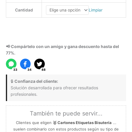
Tiempo de Producción: 4 días promedio. Aplican TyC.
Paga con Tarjeta Crédito/Débito o Nequi.
Limpiar
Cantidad
1.000
4×3
📢 Compártelo con un amigo y gana descuento hasta del
77%.
33
34
88
🔒
Confianza del cliente:
Solución desarrollada para ofrecer resultados
profesionales.
También te puede servir...
Clientes que eligen
🥇 Cartones Etiquetas Bisutería
...
suelen combinarlo con estos productos según su tipo de