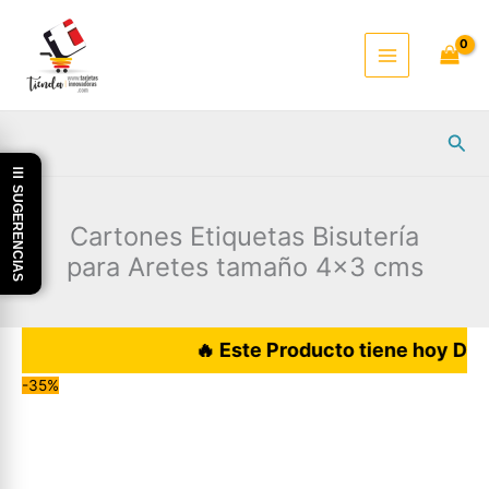
Ir
al
contenido
Busc
☰ SUGERENCIAS
Cartones Etiquetas Bisutería
para Aretes tamaño 4×3 cms
🔥 Este Producto tiene hoy DESCUE
-35%