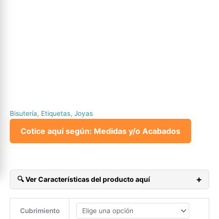
Bisutería
,
Etiquetas
,
Joyas
Cotice aquí según: Medidas y/o Acabados
+
🔍 Ver Características del producto aquí
Envío Gratis a toda Colombia continental.
Diseño Gratis (limitado) Aplican TyC.
Cubrimiento