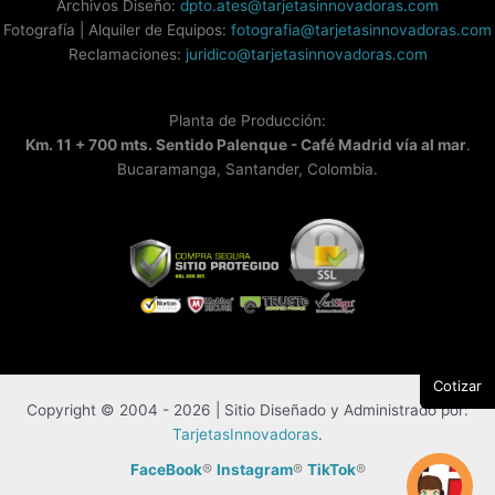
Archivos Diseño:
dpto.ates@tarjetasinnovadoras.com
Fotografía | Alquiler de Equipos:
fotografia@tarjetasinnovadoras.com
Reclamaciones:
juridico@tarjetasinnovadoras.com
Planta de Producción:
Km. 11 + 700 mts. Sentido Palenque - Café Madrid vía al mar
.
Bucaramanga, Santander, Colombia.
Cotizar
Copyright © 2004 - 2026 | Sitio Diseñado y Administrado por:
TarjetasInnovadoras
.
FaceBook
®
Instagram
®
TikTok
®