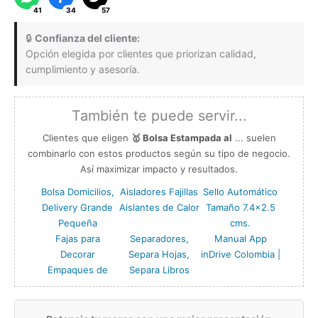
41
34
57
cantidad
🔒
Confianza del cliente:
Opción elegida por clientes que priorizan calidad,
cumplimiento y asesoría.
También te puede servir...
Clientes que eligen
🥇 Bolsa Estampada al
... suelen
combinarlo con estos productos según su tipo de negocio.
Así maximizar impacto y resultados.
Bolsa Domicilios,
Aisladores Fajillas
Sello Automático
Delivery Grande
Aislantes de Calor
Tamaño 7.4×2.5
Pequeña
cms.
Fajas para
Separadores,
Manual App
Decorar
Separa Hojas,
inDrive Colombia |
Empaques de
Separa Libros