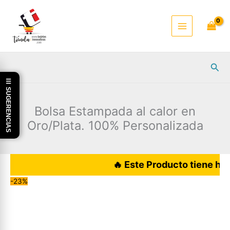
Ir
al
contenido
Busc
☰ SUGERENCIAS
Bolsa Estampada al calor en
Oro/Plata. 100% Personalizada
🔥 Este Producto tiene hoy DE
-23%