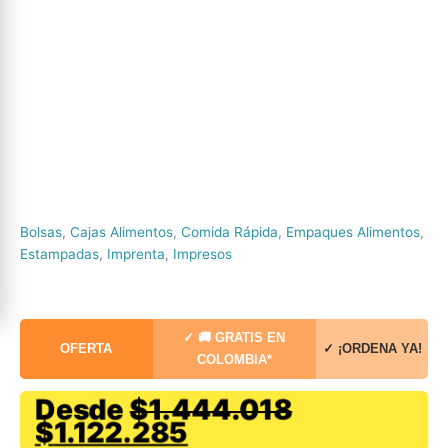
Bolsas
,
Cajas Alimentos
,
Comida Rápida
,
Empaques Alimentos
,
Estampadas
,
Imprenta
,
Impresos
✓ 🚚 GRATIS EN
OFERTA
✓ ¡ORDENA YA!
COLOMBIA*
Desde
$
1.444.018
El
El
$
1.122.285