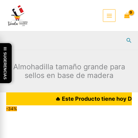
Ir
al
contenido
Busc
☰ SUGERENCIAS
Almohadilla tamaño grande para
sellos en base de madera
🔥 Este Producto tiene hoy DESCUEN
-34%