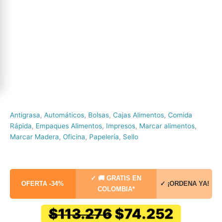
Antigrasa
,
Automáticos
,
Bolsas
,
Cajas Alimentos
,
Comida
Rápida
,
Empaques Alimentos
,
Impresos
,
Marcar alimentos
,
Marcar Madera
,
Oficina
,
Papelería
,
Sello
✓ 🚚 GRATIS EN
OFERTA -34%
✓ ¡ORDENA YA!
COLOMBIA*
El
El
$
113.276
$
74.252