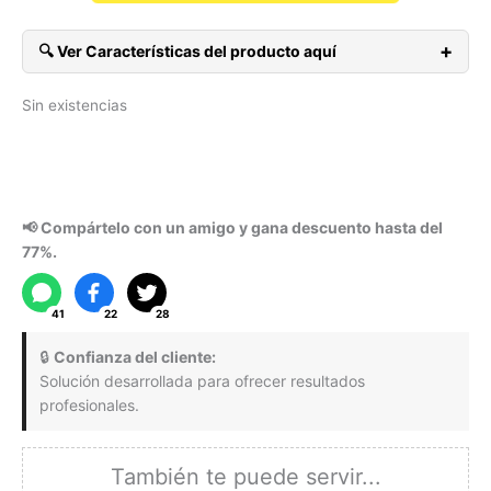
precio
precio
original
actual
era:
es:
+
🔍 Ver Características del producto aquí
$113.276.
$74.25
Envío Gratis a toda Colombia continental.
Sin existencias
Diseño Gratis (limitado) Aplican TyC.
Tiempo de Producción: 4 días promedio. Aplican TyC.
Paga con Tarjeta Crédito/Débito o Nequi.
13×18
📢 Compártelo con un amigo y gana descuento hasta del
77%.
41
22
28
🔒
Confianza del cliente:
Solución desarrollada para ofrecer resultados
profesionales.
También te puede servir...