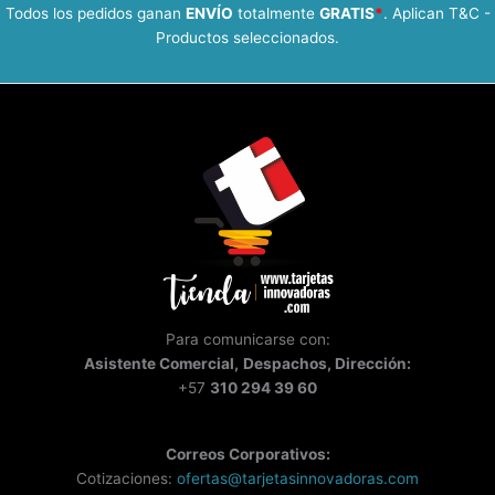
Todos los pedidos ganan
ENVÍO
totalmente
GRATIS
*
. Aplican T&C -
Productos seleccionados.
Para comunicarse con:
Asistente
Comercial,
Despachos, Dirección:
+57
310 294 39 60
Correos Corporativos:
Cotizaciones:
ofertas@tarjetasinnovadoras.com