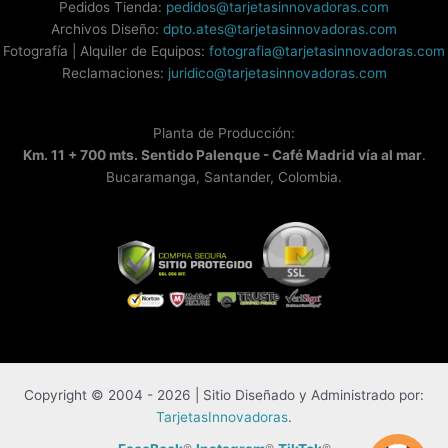
Pedidos Tienda:
pedidos@tarjetasinnovadoras.com
Archivos Diseño:
dpto.ates@tarjetasinnovadoras.com
Fotografía | Alquiler de Equipos:
fotografia@tarjetasinnovadoras.com
Reclamaciones:
juridico@tarjetasinnovadoras.com
Planta de Producción:
Km. 11 + 700 mts. Sentido Palenque - Café Madrid vía al mar
.
Bucaramanga, Santander, Colombia.
Copyright © 2004 - 2026 | Sitio Diseñado y Administrado por:
TarjetasInnovadoras
.