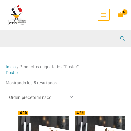
Ir
al
contenido
Busc
Inicio
/ Productos etiquetados “Poster”
Poster
Mostrando los 5 resultados
-42%
-42%