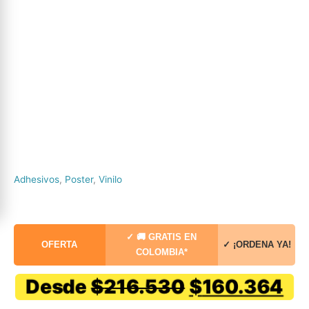
Adhesivos
,
Poster
,
Vinilo
✓ 🚚 GRATIS EN
OFERTA
✓ ¡ORDENA YA!
COLOMBIA*
El
El
Desde
$
216.530
$
160.364
precio
pr