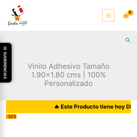
Ir
al
contenido
Busc
☰ SUGERENCIAS
Vinilo Adhesivo Tamaño
1.90×1.80 cms | 100%
Personalizado
🔥 Este Producto tiene hoy DESCUEN
-26%