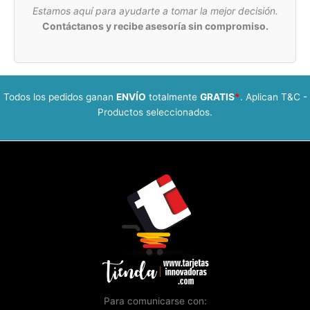
Estamos aquí para ayudarte a tomar la mejor decisión.
Contáctanos y recibe asesoría sin compromiso.
Todos los pedidos ganan
ENVÍO
totalmente
GRATIS
*
. Aplican T&C -
Productos seleccionados.
Para comunicarse con: