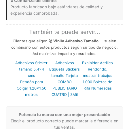
🔒
Confianza del cliente:
Producto fabricado bajo estándares de calidad y
experiencia comprobada.
También te puede servir...
Clientes que eligen
🥇 Vinilo Adhesivo Tamaño
... suelen
combinarlo con estos productos según su tipo de negocio.
Así maximizar impacto y resultados.
Adhesivos Sticker
Adhesivos
Exhibidor Acrílico
tamaño 5.4×4
Etiqueta Stickers
Rendondo,
cms
tamaño Tarjeta
mostrar trabajos
Pendón para
COMBO
1.000 Boletas de
Colgar 1.20×1.50
PUBLICITARIO
Rifa Numeradas
metros
CUATRO | 3Mil
Potencia tu marca con una mejor presentación
Elegir el producto correcto puede marcar la diferencia en
tus ventas.